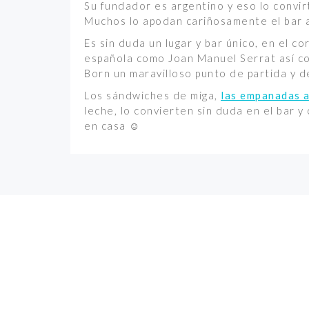
Su fundador es argentino y eso lo convir
Muchos lo apodan cariñosamente el bar 
Es sin duda un lugar y bar único, en el 
española como Joan Manuel Serrat así co
Born un maravilloso punto de partida y 
Los sándwiches de miga,
las empanadas 
leche, lo convierten sin duda en el bar 
en casa ☺
NAVEGACIÓN
CON
(+34) 
EL BAR
BARE
MENU