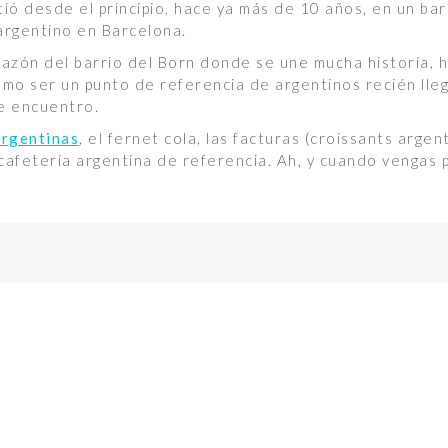
tió desde el principio, hace ya más de 10 años, en un ba
argentino en Barcelona.
corazón del barrio del Born donde se une mucha historia,
mo ser un punto de referencia de argentinos recién lle
de encuentro.
argentinas
, el fernet cola, las facturas (croissants argen
y cafetería argentina de referencia. Ah, y cuando vengas
TACTO
HORARIOS
933 19 53 33
LUN - JUE
16:00 - 02:30
LBORN@GMAIL.COM
VIE
16:00 - 03:00